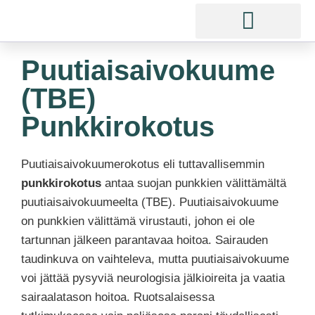
Puutiaisaivokuume
(TBE)
Punkkirokotus
Puutiaisaivokuumerokotus eli tuttavallisemmin
punkkirokotus
antaa suojan punkkien välittämältä
puutiaisaivokuumeelta (TBE).
Puutiaisaivokuume
on punkkien välittämä virustauti, johon
ei ole
tartunnan jälkeen parantavaa hoitoa.
Sairauden
taudinkuva on vaihteleva, mutta puutiaisaivokuume
voi jättää pysyviä neurologisia jälkioireita ja vaatia
sairaalatason hoitoa.
Ruotsalaisessa