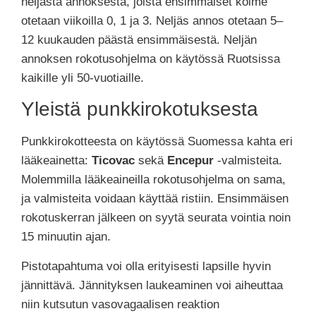
neljästä annoksesta, joista ensimmäiset kolme
otetaan viikoilla 0, 1 ja 3. Neljäs annos otetaan 5–
12 kuukauden päästä ensimmäisestä. Neljän
annoksen rokotusohjelma on käytössä Ruotsissa
kaikille yli 50-vuotiaille.
Yleistä punkkirokotuksesta
Punkkirokotteesta on käytössä Suomessa kahta eri
lääkeainetta:
Ticovac
sekä
Encepur
-valmisteita.
Molemmilla lääkeaineilla rokotusohjelma on sama,
ja valmisteita voidaan käyttää ristiin.
Ensimmäisen
rokotuskerran jälkeen on syytä seurata vointia noin
15 minuutin ajan.
Pistotapahtuma voi olla erityisesti lapsille hyvin
jännittävä. Jännityksen laukeaminen voi aiheuttaa
niin kutsutun vasovagaalisen reaktion