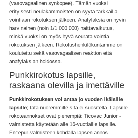
(vasovagaalinen synkopee). Tämän vuoksi
erityisesti neulakammoisten on syytä tarkkailla
vointiaan rokotuksen jälkeen. Anafylaksia on hyvin
harvinainen (noin 1/1 000 000) haittavaikutus,
minkä vuoksi on myös hyvä seurata vointia
rokotuksen jälkeen. Rokotushenkilökuntamme on
koulutettu sekä vasovagaalisen reaktion että
anafylaksian hoidossa.
Punkkirokotus lapsille,
raskaana olevilla ja imettäville
Punkkirokotuksen voi antaa jo vuoden ikäisille
lapsille
; tätä nuoremmille sitä ei suositella. Lapsille
rokoteannokset ovat pienempiä: Ticovac Junior -
valmistetta käytetään alle 16-vuotiaille lapsille.
Encepur-valmisteen kohdalla lapsen annos