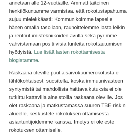
annetaan alle 12-vuotiaille. Ammattitaitoinen
henkilökuntamme varmistaa, että rokotustapahtuma
sujuu mielekkäästi: Kommunikoimme lapselle
hänen omalla tasollaan, rauhoittelemme lasta leikin
ja rentoutumistekniikoiden avulla sekä pyrimme
vahvistamaan positiivisia tunteita rokottautumisen
hyödyistä.
Lue lisää lasten rokottamisesta
blogistamme.
Raskaana oleville puutiaisaivokuumerokotusta ei
lähtökohtaisesti suositella, koska immuunivasteen
syntymistä tai mahdollisia haittavaikutuksia ei ole
tutkittu kattavilla aineistoilla raskaana oleville. Jos
olet raskaana ja matkustamassa suuren TBE-riskin
alueelle, keskustele rokotuksen ottamisesta
asiantuntijoidemme kanssa. Imetys ei ole este
rokotuksen ottamiselle.