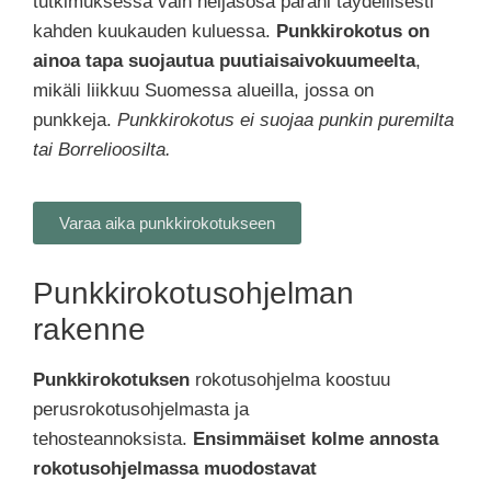
tutkimuksessa vain neljäsosa parani täydellisesti
kahden kuukauden kuluessa.
Punkkirokotus
on
ainoa tapa suojautua puutiaisaivokuumeelta
,
mikäli liikkuu Suomessa alueilla, jossa on
punkkeja.
Punkkirokotus ei suojaa punkin puremilta
tai Borrelioosilta.
Varaa aika punkkirokotukseen
Punkkirokotusohjelman
rakenne
Punkkirokotuksen
rokotusohjelma koostuu
perusrokotusohjelmasta ja
tehosteannoksista.
Ensimmäiset kolme annosta
rokotusohjelmassa muodostavat