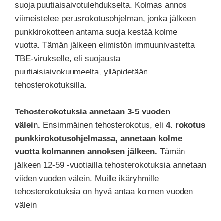
suoja puutiaisaivotulehdukselta. Kolmas annos
viimeistelee perusrokotusohjelman, jonka jälkeen
punkkirokotteen antama suoja kestää kolme
vuotta. Tämän jälkeen elimistön immuunivastetta
TBE-virukselle, eli suojausta
puutiaisiaivokuumeelta, ylläpidetään
tehosterokotuksilla.
Tehosterokotuksia annetaan 3-5 vuoden
välein.
Ensimmäinen tehosterokotus, eli
4. rokotus
punkkirokotusohjelmassa, annetaan kolme
vuotta kolmannen annoksen jälkeen.
Tämän
jälkeen 12-59 -vuotiailla tehosterokotuksia annetaan
viiden vuoden välein. Muille ikäryhmille
tehosterokotuksia on hyvä antaa kolmen vuoden
välein