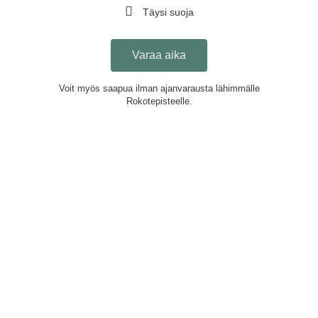
Täysi suoja
Varaa aika
Voit myös saapua ilman ajanvarausta lähimmälle
Rokotepisteelle.