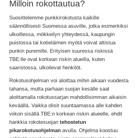
Milloin rokottautua?
Suosittelemme punkkirokotusta kaikille
säännöllisesti Suomessa asuville, jotka esimerkiksi
ulkoillessa, mökkeilyn yhteydessä, kaupungin
puistossa tai kotieläimen myötä voivat altistua
punkin puremille. Erityisen suuressa riskissä
TBE:lle ovat korkean riskin alueilla, kuten
saaristossa, ulkoilevat henkilöt.
Rokotusohjelman voi aloittaa mihin aikaan vuodesta
tahansa, mutta parhaan suojan kesälle saat
aloittamalla rokotussarjan mahdollisimman aikaisin
keväällä. Vaikka olisit suuntaamassa alle kahden
viikon sisällä TBE:n korkean riskin alueelle, ehdit
hankkia rokotesuojan
tehostetun
pikarokotusohjelman
avulla. Ohjelma koostuu