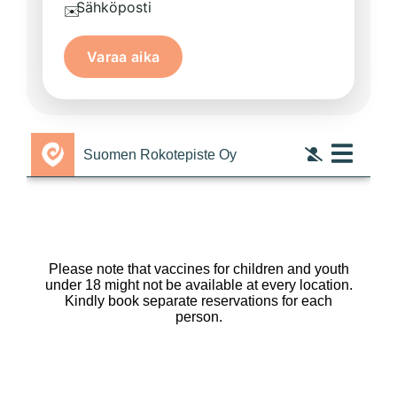
Sähköposti
✉️
Varaa aika