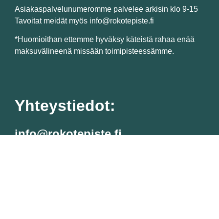
Asiakaspalvelunumeromme palvelee arkisin klo 9-15
Tavoitat meidät myös info@rokotepiste.fi
*Huomioithan ettemme hyväksy käteistä rahaa enää
maksuvälineenä missään toimipisteessämme.
Yhteystiedot:
info@rokotepiste.fi
Suomen Rokotepiste Oy (3334122-3)
Malminkaari 23 C, 00700 Helsinki
Tietosuojaseloste