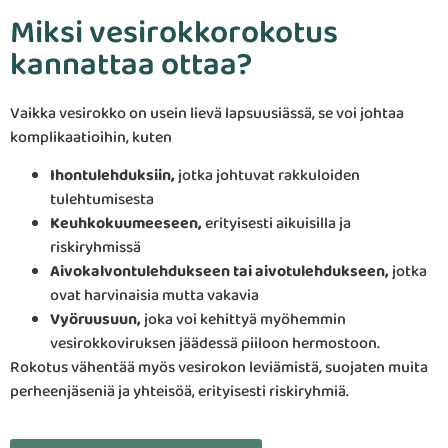
Miksi vesirokkorokotus
kannattaa ottaa?
Vaikka vesirokko on usein lievä lapsuusiässä, se voi johtaa
komplikaatioihin, kuten
Ihontulehduksiin,
jotka johtuvat rakkuloiden
tulehtumisesta
Keuhkokuumeeseen,
erityisesti aikuisilla ja
riskiryhmissä
Aivokalvontulehdukseen tai aivotulehdukseen,
jotka
ovat harvinaisia mutta vakavia
Vyöruusuun,
joka voi kehittyä myöhemmin
vesirokkoviruksen jäädessä piiloon hermostoon.
Rokotus vähentää myös vesirokon leviämistä, suojaten muita
perheenjäseniä ja yhteisöä, erityisesti riskiryhmiä.