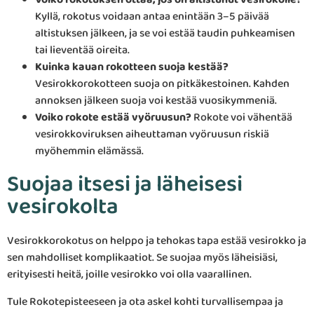
Kyllä, rokotus voidaan antaa enintään 3–5 päivää
altistuksen jälkeen, ja se voi estää taudin puhkeamisen
tai lieventää oireita.
Kuinka kauan rokotteen suoja kestää?
Vesirokkorokotteen suoja on pitkäkestoinen. Kahden
annoksen jälkeen suoja voi kestää vuosikymmeniä.
Voiko rokote estää vyöruusun?
Rokote voi vähentää
vesirokkoviruksen aiheuttaman vyöruusun riskiä
myöhemmin elämässä.
Suojaa itsesi ja läheisesi
vesirokolta
Vesirokkorokotus on helppo ja tehokas tapa estää vesirokko ja
sen mahdolliset komplikaatiot. Se suojaa myös läheisiäsi,
erityisesti heitä, joille vesirokko voi olla vaarallinen.
Tule Rokotepisteeseen ja ota askel kohti turvallisempaa ja