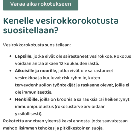
Varaa aika rokotukseen
Kenelle vesirokkorokotusta
suositellaan?
Vesirokkorokotusta suositellaan:
Lapsille,
jotka eivät ole sairastaneet vesirokkoa. Rokotus
voidaan antaa alkaen 12 kuukauden iästä.
Aikuisille ja nuorille,
jotka eivät ole sairastaneet
vesirokkoa ja kuuluvat riskiryhmiin, kuten
terveydenhuollon työntekijät ja raskaana olevat, joilla ei
ole immuniteettia.
Henkilöille,
joilla on kroonisia sairauksia tai heikentynyt
immuunipuolustus (rokotustarve arvioidaan
yksilöllisesti).
Rokotetta annetaan yleensä kaksi annosta, jotta saavutetaan
mahdollisimman tehokas ja pitkäkestoinen suoja.