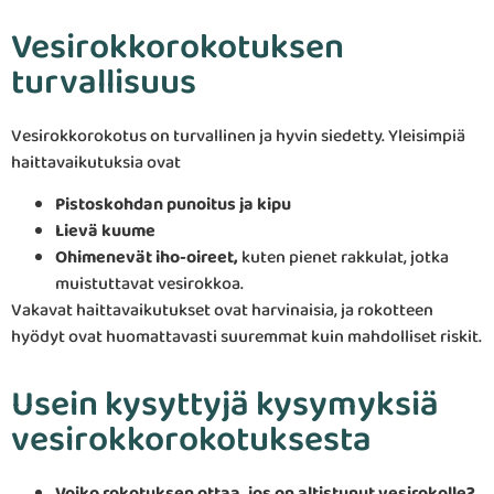
Vesirokkorokotuksen
turvallisuus
Vesirokkorokotus on turvallinen ja hyvin siedetty. Yleisimpiä
haittavaikutuksia ovat
Pistoskohdan punoitus ja kipu
Lievä kuume
Ohimenevät iho-oireet,
kuten pienet rakkulat, jotka
muistuttavat vesirokkoa.
Vakavat haittavaikutukset ovat harvinaisia, ja rokotteen
hyödyt ovat huomattavasti suuremmat kuin mahdolliset riskit.
Usein kysyttyjä kysymyksiä
vesirokkorokotuksesta
Voiko rokotuksen ottaa, jos on altistunut vesirokolle?