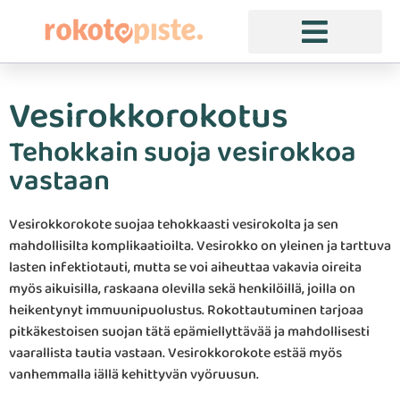
Vesirokkorokotus
Tehokkain suoja vesirokkoa
vastaan
Vesirokkorokote suojaa tehokkaasti vesirokolta ja sen
mahdollisilta komplikaatioilta. Vesirokko on yleinen ja tarttuva
lasten infektiotauti, mutta se voi aiheuttaa vakavia oireita
myös aikuisilla, raskaana olevilla sekä henkilöillä, joilla on
heikentynyt immuunipuolustus. Rokottautuminen tarjoaa
pitkäkestoisen suojan tätä epämiellyttävää ja mahdollisesti
vaarallista tautia vastaan. Vesirokkorokote estää myös
vanhemmalla iällä kehittyvän vyöruusun.