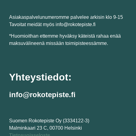
Asiakaspalvelunumeromme palvelee arkisin klo 9-15
Tavoitat meidät myös info@rokotepiste.fi
*Huomioithan ettemme hyväksy käteistä rahaa enää
maksuvälineenä missään toimipisteessämme.
Yhteystiedot:
info@rokotepiste.fi
Suomen Rokotepiste Oy (3334122-3)
Malminkaari 23 C, 00700 Helsinki
Tietosuojaseloste