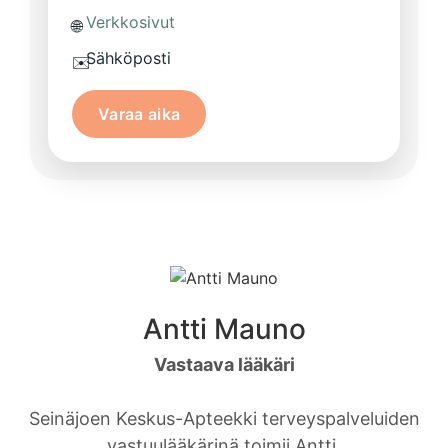
Verkkosivut
🌐
Sähköposti
✉️
Varaa aika
Antti Mauno
Vastaava lääkäri
Seinäjoen Keskus-Apteekki terveyspalveluiden
vastuulääkärinä toimii Antti.