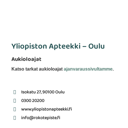
Yliopiston Apteekki – Oulu
Aukioloajat
Katso tarkat aukioloajat
ajanvaraussivultamme
.
Isokatu 27, 90100 Oulu
0300 20200
www.yliopistonapteekki.fi
info@rokotepiste.fi