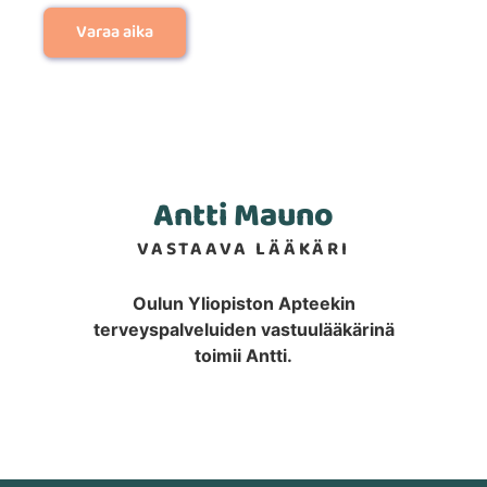
Varaa aika
Antti Mauno
VASTAAVA LÄÄKÄRI
Oulun Yliopiston Apteekin
terveyspalveluiden vastuulääkärinä
toimii Antti.