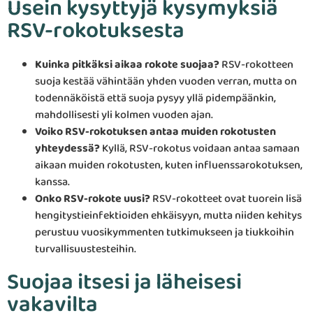
Usein kysyttyjä kysymyksiä
RSV-rokotuksesta
Kuinka pitkäksi aikaa rokote suojaa?
RSV-rokotteen
suoja kestää vähintään yhden vuoden verran, mutta on
todennäköistä että suoja pysyy yllä pidempäänkin,
mahdollisesti yli kolmen vuoden ajan.
Voiko RSV-rokotuksen antaa muiden rokotusten
yhteydessä?
Kyllä, RSV-rokotus voidaan antaa samaan
aikaan muiden rokotusten, kuten influenssarokotuksen,
kanssa.
Onko RSV-rokote uusi?
RSV-rokotteet ovat tuorein lisä
hengitystieinfektioiden ehkäisyyn, mutta niiden kehitys
perustuu vuosikymmenten tutkimukseen ja tiukkoihin
turvallisuustesteihin.
Suojaa itsesi ja läheisesi
vakavilta