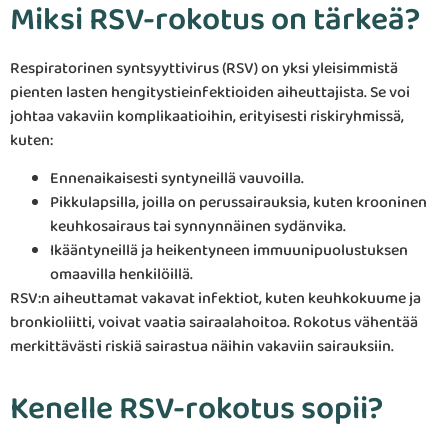
Miksi RSV-rokotus on tärkeä?
Respiratorinen syntsyyttivirus (RSV) on yksi yleisimmistä
pienten lasten hengitystieinfektioiden aiheuttajista. Se voi
johtaa vakaviin komplikaatioihin, erityisesti riskiryhmissä,
kuten:
Ennenaikaisesti syntyneillä vauvoilla.
Pikkulapsilla, joilla on perussairauksia, kuten krooninen
keuhkosairaus tai synnynnäinen sydänvika.
Ikääntyneillä ja heikentyneen immuunipuolustuksen
omaavilla henkilöillä.
RSV:n aiheuttamat vakavat infektiot, kuten keuhkokuume ja
bronkioliitti, voivat vaatia sairaalahoitoa. Rokotus vähentää
merkittävästi riskiä sairastua näihin vakaviin sairauksiin.
Kenelle RSV-rokotus sopii?