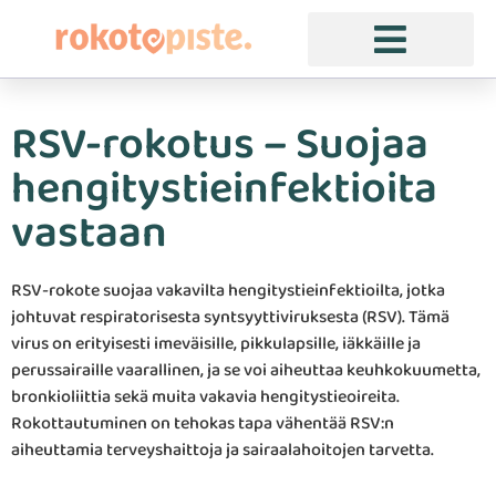
RSV-rokotus – Suojaa
hengitystieinfektioita
vastaan
RSV-rokote suojaa vakavilta hengitystieinfektioilta, jotka
johtuvat respiratorisesta syntsyyttiviruksesta (RSV). Tämä
virus on erityisesti imeväisille, pikkulapsille, iäkkäille ja
perussairaille vaarallinen, ja se voi aiheuttaa keuhkokuumetta,
bronkioliittia sekä muita vakavia hengitystieoireita.
Rokottautuminen on tehokas tapa vähentää RSV:n
aiheuttamia terveyshaittoja ja sairaalahoitojen tarvetta.