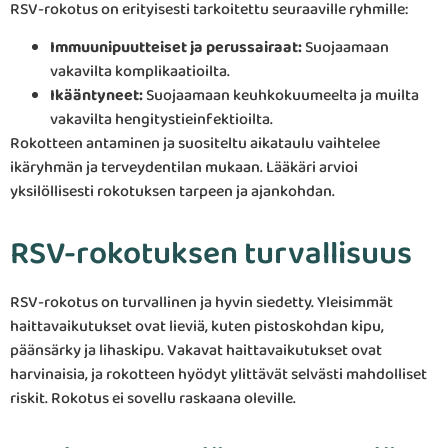
RSV-rokotus on erityisesti tarkoitettu seuraaville ryhmille:
Immuunipuutteiset ja perussairaat:
Suojaamaan
vakavilta komplikaatioilta.
Ikääntyneet:
Suojaamaan keuhkokuumeelta ja muilta
vakavilta hengitystieinfektioilta.
Rokotteen antaminen ja suositeltu aikataulu vaihtelee
ikäryhmän ja terveydentilan mukaan. Lääkäri arvioi
yksilöllisesti rokotuksen tarpeen ja ajankohdan.
RSV-rokotuksen turvallisuus
RSV-rokotus on turvallinen ja hyvin siedetty. Yleisimmät
haittavaikutukset ovat lieviä, kuten pistoskohdan kipu,
päänsärky ja lihaskipu. Vakavat haittavaikutukset ovat
harvinaisia, ja rokotteen hyödyt ylittävät selvästi mahdolliset
riskit. Rokotus ei sovellu raskaana oleville.