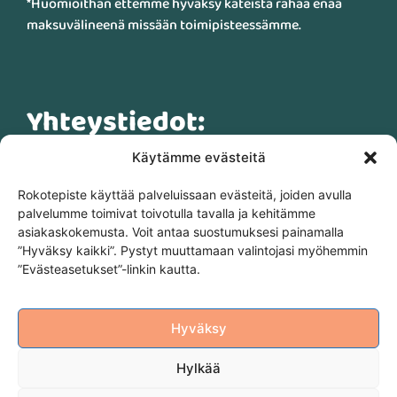
*Huomioithan ettemme hyväksy käteistä rahaa enää
maksuvälineenä missään toimipisteessämme.
Yhteystiedot:
Käytämme evästeitä
info@rokotepiste.fi
Rokotepiste käyttää palveluissaan evästeitä, joiden avulla
palvelumme toimivat toivotulla tavalla ja kehitämme
asiakaskokemusta. Voit antaa suostumuksesi painamalla
Suomen Rokotepiste Oy (3334122-3)
”Hyväksy kaikki”. Pystyt muuttamaan valintojasi myöhemmin
Malminkaari 23 C, 00700 Helsinki
”Evästeasetukset”-linkin kautta.
Tietosuojaseloste
Hyväksy
Hylkää