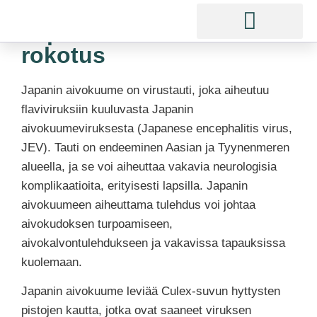
Japanin aivotulehdus -
rokotus
Japanin aivokuume on virustauti, joka aiheutuu
flaviviruksiin kuuluvasta Japanin
aivokuumeviruksesta (Japanese encephalitis virus,
JEV). Tauti on endeeminen Aasian ja Tyynenmeren
alueella, ja se voi aiheuttaa vakavia neurologisia
komplikaatioita, erityisesti lapsilla. Japanin
aivokuumeen aiheuttama tulehdus voi johtaa
aivokudoksen turpoamiseen,
aivokalvontulehdukseen ja vakavissa tapauksissa
kuolemaan.
Japanin aivokuume leviää Culex-suvun hyttysten
pistojen kautta, jotka ovat saaneet viruksen