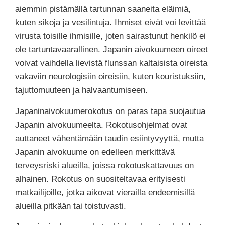
aiemmin pistämällä tartunnan saaneita eläimiä,
kuten sikoja ja vesilintuja. Ihmiset eivät voi levittää
virusta toisille ihmisille, joten sairastunut henkilö ei
ole tartuntavaarallinen. Japanin aivokuumeen oireet
voivat vaihdella lievistä flunssan kaltaisista oireista
vakaviin neurologisiin oireisiin, kuten kouristuksiin,
tajuttomuuteen ja halvaantumiseen.
Japaninaivokuumerokotus on paras tapa suojautua
Japanin aivokuumeelta. Rokotusohjelmat ovat
auttaneet vähentämään taudin esiintyvyyttä, mutta
Japanin aivokuume on edelleen merkittävä
terveysriski alueilla, joissa rokotuskattavuus on
alhainen. Rokotus on suositeltavaa erityisesti
matkailijoille, jotka aikovat vierailla endeemisillä
alueilla pitkään tai toistuvasti.