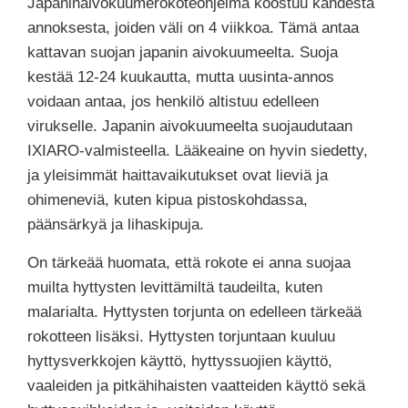
Japaninaivokuumerokoteohjelma koostuu kahdesta
annoksesta, joiden väli on 4 viikkoa. Tämä antaa
kattavan suojan japanin aivokuumeelta. Suoja
kestää 12-24 kuukautta, mutta uusinta-annos
voidaan antaa, jos henkilö altistuu edelleen
virukselle. Japanin aivokuumeelta suojaudutaan
IXIARO-valmisteella. Lääkeaine on hyvin siedetty,
ja yleisimmät haittavaikutukset ovat lieviä ja
ohimeneviä, kuten kipua pistoskohdassa,
päänsärkyä ja lihaskipuja.
On tärkeää huomata, että rokote ei anna suojaa
muilta hyttysten levittämiltä taudeilta, kuten
malarialta. Hyttysten torjunta on edelleen tärkeää
rokotteen lisäksi. Hyttysten torjuntaan kuuluu
hyttysverkkojen käyttö, hyttyssuojien käyttö,
vaaleiden ja pitkähihaisten vaatteiden käyttö sekä