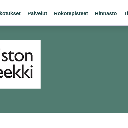
kotukset
Palvelut
Rokotepisteet
Hinnasto
T