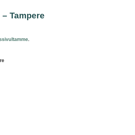
i – Tampere
ssivultamme
.
re