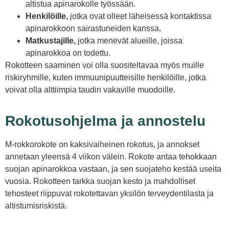
altistua apinarokolle työssään.
Henkilöille,
jotka ovat olleet läheisessä kontaktissa
apinarokkoon sairastuneiden kanssa.
Matkustajille,
jotka menevät alueille, joissa
apinarokkoa on todettu.
Rokotteen saaminen voi olla suositeltavaa myös muille
riskiryhmille, kuten immuunipuutteisille henkilöille, jotka
voivat olla alttiimpia taudin vakaville muodoille.
Rokotusohjelma ja annostelu
M-rokkorokote on kaksivaiheinen rokotus, ja annokset
annetaan yleensä 4 viikon välein. Rokote antaa tehokkaan
suojan apinarokkoa vastaan, ja sen suojateho kestää useita
vuosia. Rokotteen tarkka suojan kesto ja mahdolliset
tehosteet riippuvat rokotettavan yksilön terveydentilasta ja
altistumisriskistä.