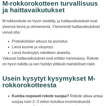
M-rokkorokotteen turvallisuus
ja haittavaikutukset
M-rokkorokote on hyvin siedetty, ja haittavaikutukset ovat
yleensä lieviä ja ohimeneviä. Yleisimmät haittavaikutukset
voivat olla:
Pistoskohdan arkuus tai punoitus.
Lievä kuume ja väsymys.
Lievä ihoärsytys rokotteen alueella.
Vakavat haittavaikutukset ovat erittäin harvinaisia. Rokote
on hyvin tutkittu ja sen hyödyt ylittävät mahdolliset riskit.
Usein kysytyt kysymykset M-
rokkorokotteesta
Kuinka nopeasti rokote suojaa?
Rokote alkaa antaa
suojaa noin 2–3 viikon kuluttua ensimmäisestä