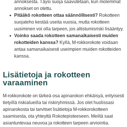
annoksesta. Täysi suoja saavutetaan, kun molemmat
annokset on otettu.
Pitääkö rokotteen ottaa säännöllisesti?
Rokotteen
suojateho kestää useita vuosia, mutta rokotteen
uusiminen voi olla tarpeen, jos altistumisriski lisääntyy.
Voinko saada rokotteen samanaikaisesti muiden
rokotteiden kanssa?
Kyllä, M-rokkorokote voidaan
antaa samanaikaisesti useimpien muiden rokotteiden
kanssa.
Lisätietoja ja rokotteen
varaaminen
M-rokkorokote on tärkeä osa apinarokon ehkäisyä, erityisesti
tietyillä riskialueilla tai riskiryhmissä. Jos olet huolissasi
apinarokosta tai tarvitset lisätietoja M-rokkorokotteen
saamisesta, ota yhteyttä Rokotepisteeseen. Meiltä saat
asiantuntevaa neuvoa ja rokotteen tarpeen arviointia.