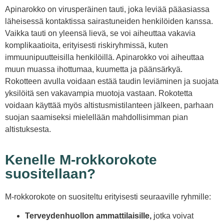
Apinarokko on virusperäinen tauti, joka leviää pääasiassa
läheisessä kontaktissa sairastuneiden henkilöiden kanssa.
Vaikka tauti on yleensä lievä, se voi aiheuttaa vakavia
komplikaatioita, erityisesti riskiryhmissä, kuten
immuunipuutteisilla henkilöillä. Apinarokko voi aiheuttaa
muun muassa ihottumaa, kuumetta ja päänsärkyä.
Rokotteen avulla voidaan estää taudin leviäminen ja suojata
yksilöitä sen vakavampia muotoja vastaan. Rokotetta
voidaan käyttää myös altistusmistilanteen jälkeen, parhaan
suojan saamiseksi mielellään mahdollisimman pian
altistuksesta.
Kenelle M-rokkorokote
suositellaan?
M-rokkorokote on suositeltu erityisesti seuraaville ryhmille:
Terveydenhuollon ammattilaisille,
jotka voivat