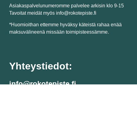
Asiakaspalvelunumeromme palvelee arkisin klo 9-15
Tavoitat meidät myös info@rokotepiste.fi
*Huomioithan ettemme hyväksy käteistä rahaa enää
maksuvälineenä missään toimipisteessämme.
Yhteystiedot:
info@rokotepiste.fi
Suomen Rokotepiste Oy (3334122-3)
Malminkaari 23 C, 00700 Helsinki
Tietosuojaseloste