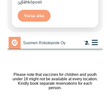
Sähköposti
✉️
Varaa aika