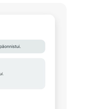
i
päonnistui.
i.