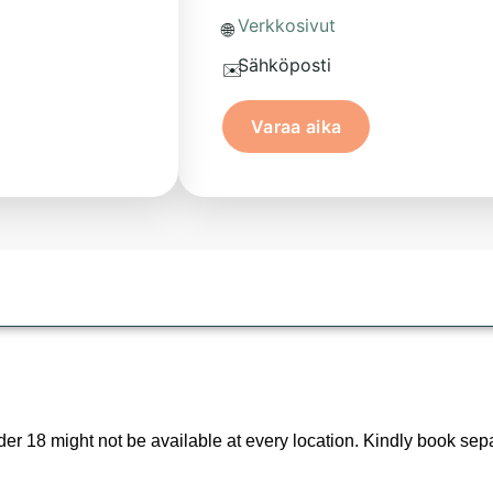
Verkkosivut
🌐
Sähköposti
✉️
Varaa aika