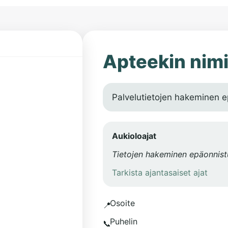
Apteekin nim
Palvelutietojen hakeminen e
Aukioloajat
Tietojen hakeminen epäonnistu
Tarkista ajantasaiset ajat
Osoite
📍
Puhelin
📞