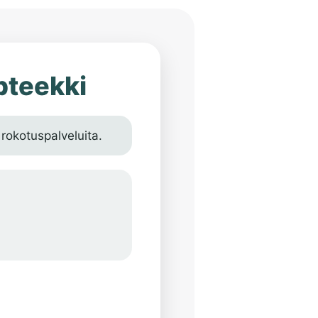
pteekki
 rokotuspalveluita.