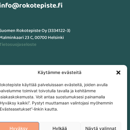
info@rokotepiste.fi
Suomen Rokotepiste Oy (3334122-3)
Malminkaari 23 C, 00700 Helsinki
Tietosuojaseloste
Käytämme evästeitä
Rokotepiste käyttää palveluissaan evästeitä, joiden avulla
palvelumme toimivat toivotulla tavalla ja kehitämme
asiakaskokemusta. Voit antaa suostumuksesi painamalla
”Hyväksy kaikki”. Pystyt muuttamaan valintojasi myöhemmin
”Evästeasetukset”-linkin kautta.
Hyväksy
Hylkää
Näytä valinnat