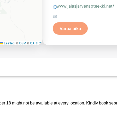
www.jalasjarvenapteekki.net/
Varaa aika
Leaflet
|
©
OSM
©
CARTO