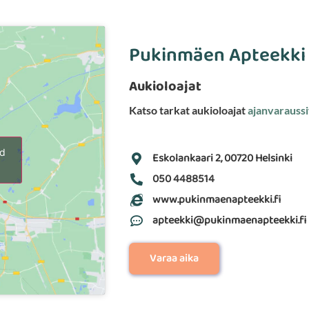
Pukinmäen Apteekki
Aukioloajat
Katso tarkat aukioloajat
ajanvarauss
nd
Eskolankaari 2, 00720 Helsinki
050 4488514
www.pukinmaenapteekki.fi
apteekki@pukinmaenapteekki.fi
Varaa aika