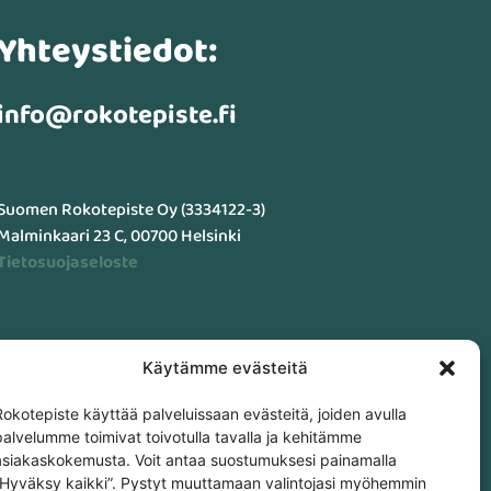
Yhteystiedot:
info@rokotepiste.fi
Suomen Rokotepiste Oy (3334122-3)
Malminkaari 23 C, 00700 Helsinki
Tietosuojaseloste
Käytämme evästeitä
Rokotepiste käyttää palveluissaan evästeitä, joiden avulla
palvelumme toimivat toivotulla tavalla ja kehitämme
asiakaskokemusta. Voit antaa suostumuksesi painamalla
”Hyväksy kaikki”. Pystyt muuttamaan valintojasi myöhemmin