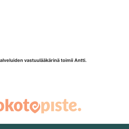
veluiden vastuulääkärinä toimii Antti.