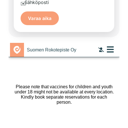
Sähköposti
✉️
Varaa aika