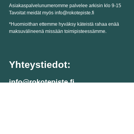
Asiakaspalvelunumeromme palvelee arkisin klo 9-15
Tavoitat meidät myös info@rokotepiste.fi
*Huomioithan ettemme hyväksy käteistä rahaa enää
maksuvälineenä missään toimipisteessämme.
Yhteystiedot:
info@rokotepiste.fi
Suomen Rokotepiste Oy (3334122-3)
Malminkaari 23 C, 00700 Helsinki
Tietosuojaseloste