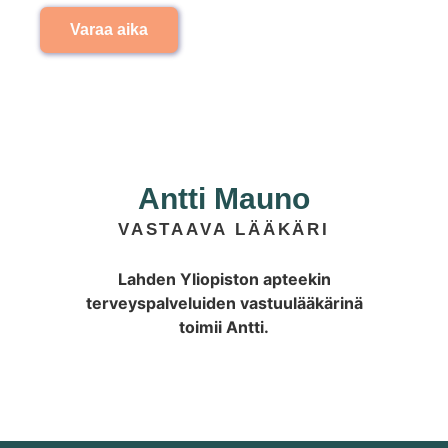
Varaa aika
Antti Mauno
VASTAAVA LÄÄKÄRI
Lahden Yliopiston apteekin
terveyspalveluiden vastuulääkärinä
toimii Antti.