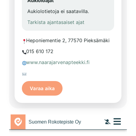
Aukioloajat
Aukiolotietoja ei saatavilla.
Tarkista ajantasaiset ajat
Heponiementie 2, 77570 Pieksämäki
015 610 172
www.naarajarvenapteekki.fi
Varaa aika