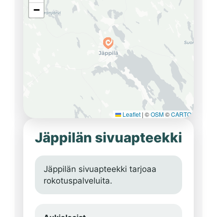
−
Leaflet
|
©
OSM
©
CARTO
Jäppilän sivuapteekki
Jäppilän sivuapteekki tarjoaa
rokotuspalveluita.