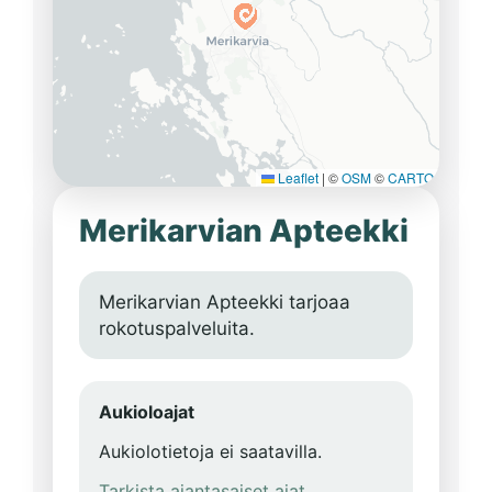
Leaflet
|
©
OSM
©
CARTO
Merikarvian Apteekki
Merikarvian Apteekki tarjoaa
rokotuspalveluita.
Aukioloajat
Aukiolotietoja ei saatavilla.
Tarkista ajantasaiset ajat