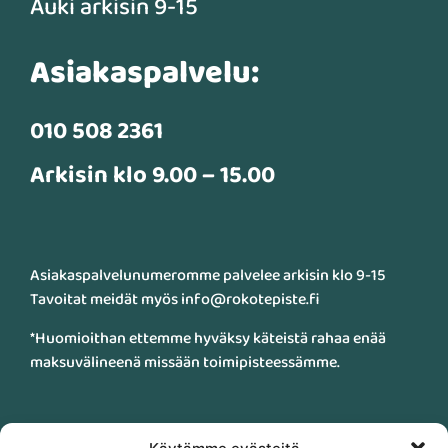
Auki arkisin 9-15
Asiakaspalvelu:
010 508 2361
Arkisin klo 9.00 – 15.00
Asiakaspalvelunumeromme palvelee arkisin klo 9-15
Tavoitat meidät myös info@rokotepiste.fi
*Huomioithan ettemme hyväksy käteistä rahaa enää
maksuvälineenä missään toimipisteessämme.