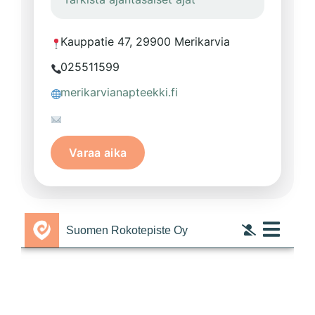
Kauppatie 47, 29900 Merikarvia
025511599
merikarvianapteekki.fi
Varaa aika