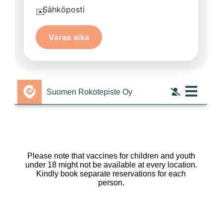
Sähköposti
✉️
Varaa aika