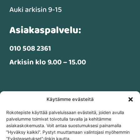
Auki arkisin 9-15
Asiakaspalvelu:
010 508 2361
Arkisin klo 9.00 – 15.00
Asiakaspalvelunumeromme palvelee arkisin klo 9-15
Käytämme evästeitä
Tavoitat meidät myös info@rokotepiste.fi
*Huomioithan ettemme hyväksy käteistä rahaa enää
Rokotepiste käyttää palveluissaan evästeitä, joiden avulla
palvelumme toimivat toivotulla tavalla ja kehitämme
maksuvälineenä missään toimipisteessämme.
asiakaskokemusta. Voit antaa suostumuksesi painamalla
”Hyväksy kaikki”. Pystyt muuttamaan valintojasi myöhemmin
”Evästeasetukset”-linkin kautta.