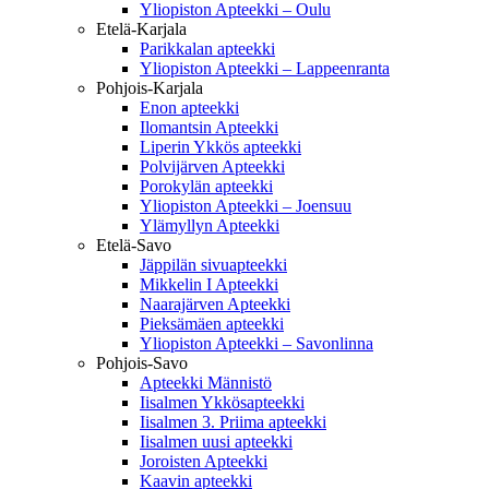
Yliopiston Apteekki – Oulu
Etelä-Karjala
Parikkalan apteekki
Yliopiston Apteekki – Lappeenranta
Pohjois-Karjala
Enon apteekki
Ilomantsin Apteekki
Liperin Ykkös apteekki
Polvijärven Apteekki
Porokylän apteekki
Yliopiston Apteekki – Joensuu
Ylämyllyn Apteekki
Etelä-Savo
Jäppilän sivuapteekki
Mikkelin I Apteekki
Naarajärven Apteekki
Pieksämäen apteekki
Yliopiston Apteekki – Savonlinna
Pohjois-Savo
Apteekki Männistö
Iisalmen Ykkösapteekki
Iisalmen 3. Priima apteekki
Iisalmen uusi apteekki
Joroisten Apteekki
Kaavin apteekki