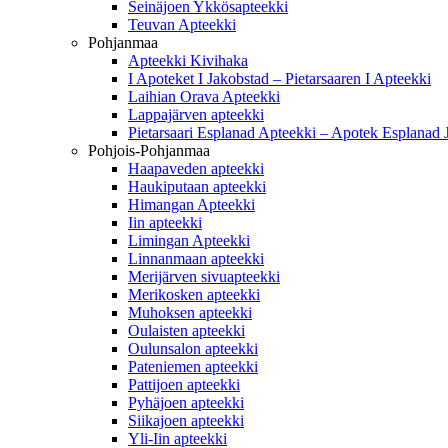
Seinäjoen Ykkösapteekki
Teuvan Apteekki
Pohjanmaa
Apteekki Kivihaka
I Apoteket I Jakobstad – Pietarsaaren I Apteekki
Laihian Orava Apteekki
Lappajärven apteekki
Pietarsaari Esplanad Apteekki – Apotek Esplanad 
Pohjois-Pohjanmaa
Haapaveden apteekki
Haukiputaan apteekki
Himangan Apteekki
Iin apteekki
Limingan Apteekki
Linnanmaan apteekki
Merijärven sivuapteekki
Merikosken apteekki
Muhoksen apteekki
Oulaisten apteekki
Oulunsalon apteekki
Pateniemen apteekki
Pattijoen apteekki
Pyhäjoen apteekki
Siikajoen apteekki
Yli-Iin apteekki