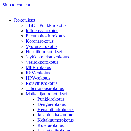
Skip to content
Rokotukset
TBE – Punkkirokotus
Influenssarokotus
Pneumokokkirokotus
Koronarokotus
Vyöruusurokotus
Hepatiittirokotukset
Jäykkäkouristusrokotus
Vesirokkorokotus
MPR-rokotus
RSV-rokotus
HPV-rokotus
Rotavirusrokotus
Tuberkuloosirokotus
Matkailijan rokotukset
Punkkirokotus
Denguerokotus
Hepatiittirokotukset
Japanin aivokuume
Keltakuumerokotus
Kolerarokotus
Lavantautirokotus