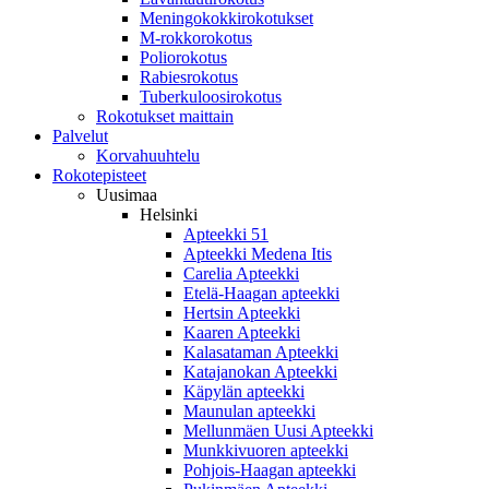
Meningokokkirokotukset
M-rokkorokotus
Poliorokotus
Rabiesrokotus
Tuberkuloosirokotus
Rokotukset maittain
Palvelut
Korvahuuhtelu
Rokotepisteet
Uusimaa
Helsinki
Apteekki 51
Apteekki Medena Itis
Carelia Apteekki
Etelä-Haagan apteekki
Hertsin Apteekki
Kaaren Apteekki
Kalasataman Apteekki
Katajanokan Apteekki
Käpylän apteekki
Maunulan apteekki
Mellunmäen Uusi Apteekki
Munkkivuoren apteekki
Pohjois-Haagan apteekki