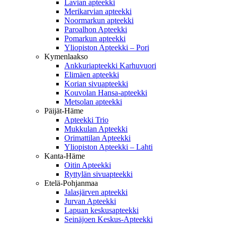
Lavian apteekki
Merikarvian apteekki
Noormarkun apteekki
Paroalhon Apteekki
Pomarkun apteekki
Yliopiston Apteekki – Pori
Kymenlaakso
Ankkuriapteekki Karhuvuori
Elimäen apteekki
Korian sivuapteekki
Kouvolan Hansa-apteekki
Metsolan apteekki
Päijät-Häme
Apteekki Trio
Mukkulan Apteekki
Orimattilan Apteekki
Yliopiston Apteekki – Lahti
Kanta-Häme
Oitin Apteekki
Ryttylän sivuapteekki
Etelä-Pohjanmaa
Jalasjärven apteekki
Jurvan Apteekki
Lapuan keskusapteekki
Seinäjoen Keskus-Apteekki