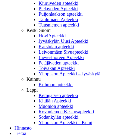
Kiuruveden apteekki
Pielaveden Apteekki
Puijonlaakson apteekki
Taulumäen Apteekki
Tuusniemen apteekki
Keski-Suomi
HoviApteekki
Jyväskylän Uusi Apteekki
Karstulan apteekki
Leivonmäen Sivuapteekki
Lievestuoreen Apteekki
Petäjäveden apteekki
Toivakan Apteekki
Yliopiston Apteekki – Jyväskylä
Kainuu
Kuhmon apteekki
Lappi
Kemijärven apteekki
Kittilän Apteekki
Muonion apteekki
Rovaniemen Keskusapteekki
Sodankylän apteekki
Yliopiston Apteekki – Kemi
Hinnasto
Tietoa