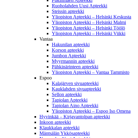
Pukinmäen Apteekki
Ruoholahden Uusi Apteekki
Steissin apteekki
Yliopiston Apteekki – Helsinki Keskusta
Yliopiston Apteekki – Helsinki Malmi
Yliopiston Apteekki – Helsinki Töölö
Yliopiston Apteekki – Helsinki Viikki
Vantaa
Hakunilan apteekki
Korson apteekki
Jumbon Apteekki
Myyrmannin apteekki
Pähkinärinteen apteekki
Yliopiston Apteekki – Vantaa Tammisto
Espoo
Kalajärven sivuapteekki
Kauklahden sivuapteekki
Sellon apteekki
Tapiolan Apteekki
Tapiolan Aino Apteekki
Yliopiston Apteekki – Espoo Iso Omena
Hyvinkää – Kirjavantolpan apteekki
Inkoon apteekki
Klaukkalan apteekki
Mäntsälän Ykkösapteekki