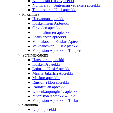
Nummelan Uusi Apteekki
Nurmijärvi – Seitsemän veljeksen apteekki
Tammisaaren Uusi apteekki
Pirkanmaa
Hervannan apteekki
Koskenmäen Apteekki
Oriveden apteekki
Punkalaitumen apteekki
Sääksjärven apteekki
Valkeakosken Keskus Apteekki
Valkeakosken Uusi Apteekki
Yliopiston Apteekki – Tampere
Varsinais-Suomi
Hansatorin apteekki
Kosken Apteekki
Loimaan Uusi Apteekki
Maaria-Jäkärlän Apteekki
Maskun apteekki
Raision Ykkösapteekki
Raunistulan apteekki
Uudenkaupungin 1. apteekki
Yliopiston Apteekki – Salo
Yliopiston Apteekki – Turku
Satakunta
Lapin apteekki