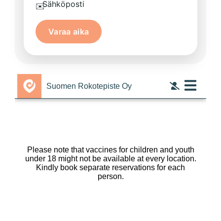
Sähköposti
✉️
Varaa aika