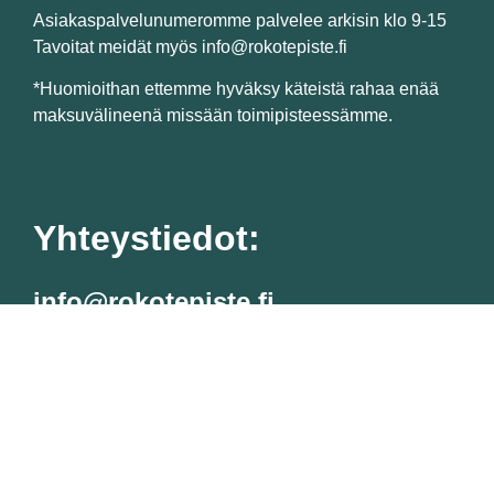
Asiakaspalvelunumeromme palvelee arkisin klo 9-15
Tavoitat meidät myös info@rokotepiste.fi
*Huomioithan ettemme hyväksy käteistä rahaa enää
maksuvälineenä missään toimipisteessämme.
Yhteystiedot:
info@rokotepiste.fi
Suomen Rokotepiste Oy (3334122-3)
Malminkaari 23 C, 00700 Helsinki
Tietosuojaseloste