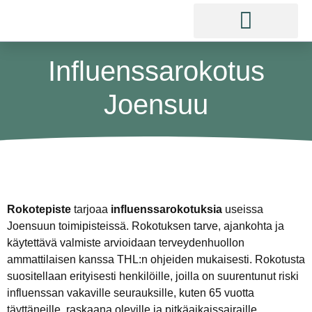
Influenssarokotus
Joensuu
Rokotepiste
tarjoaa
influenssarokotuksia
useissa
Joensuun toimipisteissä. Rokotuksen tarve, ajankohta ja
käytettävä valmiste arvioidaan terveydenhuollon
ammattilaisen kanssa THL:n ohjeiden mukaisesti. Rokotusta
suositellaan erityisesti henkilöille, joilla on suurentunut riski
influenssan vakaville seurauksille, kuten 65 vuotta
täyttäneille, raskaana oleville ja pitkäaikaissairaille.