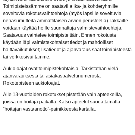
Toimipisteissämme on saatavilla ikä- ja kohderyhmille
soveltuvia rokotusvaihtoehtoja (myös lapsille soveltuvia
nenäsumutteita ammattilaisen arvion perusteella). Iäkkäille
voidaan käyttää heille suunnattuja valmistevaihtoehtoja.
Saatavuus vaihtelee toimipisteittäin. Ennen rokotusta
käydään läpi valmistekohtaiset tiedot ja mahdolliset
haittavaikutukset; lisätiedot ja ajanvaraus saat toimipisteestä
tai verkkosivuiltamme.
Aukioloajat ovat toimipistekohtaisia. Tarkistathan vielä
ajanvarauksesta tai asiakaspalvelunumerosta
Rokotepisteen aukioloajat.
Alle 18-vuotiaiden rokotukset pistetään vain apteekeilla,
joissa on hoitaja paikalla. Katso apteekit suodattamalla
“hoitajan vastaanotto”-painikkeesta kartalla.