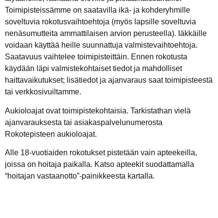
Toimipisteissämme on saatavilla ikä- ja kohderyhmille
soveltuvia rokotusvaihtoehtoja (myös lapsille soveltuvia
nenäsumutteita ammattilaisen arvion perusteella). Iäkkäille
voidaan käyttää heille suunnattuja valmistevaihtoehtoja.
Saatavuus vaihtelee toimipisteittäin. Ennen rokotusta
käydään läpi valmistekohtaiset tiedot ja mahdolliset
haittavaikutukset; lisätiedot ja ajanvaraus saat toimipisteestä
tai verkkosivuiltamme.
Aukioloajat ovat toimipistekohtaisia. Tarkistathan vielä
ajanvarauksesta tai asiakaspalvelunumerosta
Rokotepisteen aukioloajat.
Alle 18-vuotiaiden rokotukset pistetään vain apteekeilla,
joissa on hoitaja paikalla. Katso apteekit suodattamalla
“hoitajan vastaanotto”-painikkeesta kartalla.