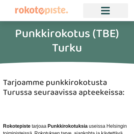
Punkkirokotus (TBE)
Turku
Tarjoamme punkkirokotusta
Turussa seuraavissa apteekeissa:
Rokotepiste
tarjoaa
Punkkirokotuksia
useissa Helsingin
toimipisteissä. Rokotuksen tarve, ajankohta ja käytettävä