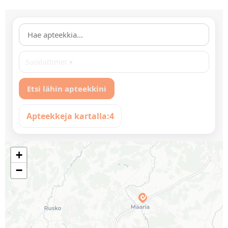
Suodattimet ▾
Etsi lähin apteekkini
Apteekkeja kartalla:
4
+
−