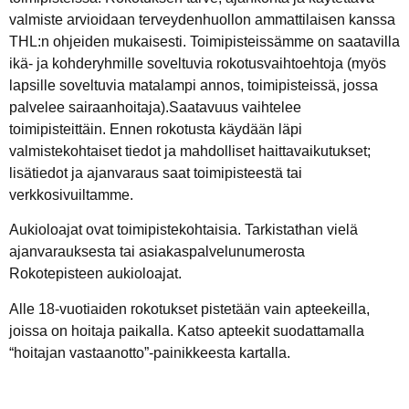
valmiste arvioidaan terveydenhuollon ammattilaisen kanssa
THL:n ohjeiden mukaisesti. Toimipisteissämme on saatavilla
ikä- ja kohderyhmille soveltuvia rokotusvaihtoehtoja (myös
lapsille soveltuvia matalampi annos, toimipisteissä, jossa
palvelee sairaanhoitaja).Saatavuus vaihtelee
toimipisteittäin. Ennen rokotusta käydään läpi
valmistekohtaiset tiedot ja mahdolliset haittavaikutukset;
lisätiedot ja ajanvaraus saat toimipisteestä tai
verkkosivuiltamme.
Aukioloajat ovat toimipistekohtaisia. Tarkistathan vielä
ajanvarauksesta tai asiakaspalvelunumerosta
Rokotepisteen aukioloajat.
Alle 18-vuotiaiden rokotukset pistetään vain apteekeilla,
joissa on hoitaja paikalla. Katso apteekit suodattamalla
“hoitajan vastaanotto”-painikkeesta kartalla.