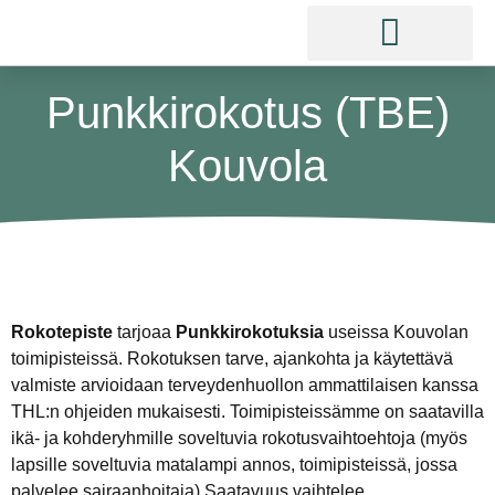
Punkkirokotus (TBE)
Kouvola
Rokotepiste
tarjoaa
Punkkirokotuksia
useissa Kouvolan
toimipisteissä. Rokotuksen tarve, ajankohta ja käytettävä
valmiste arvioidaan terveydenhuollon ammattilaisen kanssa
THL:n ohjeiden mukaisesti. Toimipisteissämme on saatavilla
ikä- ja kohderyhmille soveltuvia rokotusvaihtoehtoja (myös
lapsille soveltuvia matalampi annos, toimipisteissä, jossa
palvelee sairaanhoitaja).Saatavuus vaihtelee