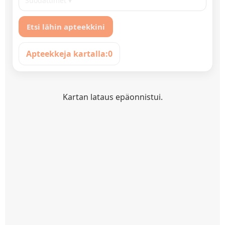
Suodattimet ▾
Etsi lähin apteekkini
Apteekkeja kartalla:
0
Kartan lataus epäonnistui.