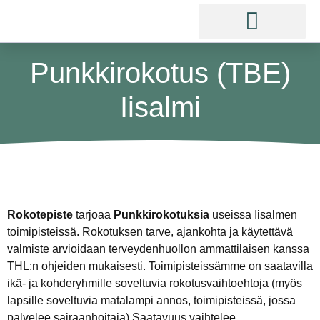
Punkkirokotus (TBE)
Iisalmi
Rokotepiste
tarjoaa
Punkkirokotuksia
useissa Iisalmen
toimipisteissä. Rokotuksen tarve, ajankohta ja käytettävä
valmiste arvioidaan terveydenhuollon ammattilaisen kanssa
THL:n ohjeiden mukaisesti. Toimipisteissämme on saatavilla
ikä- ja kohderyhmille soveltuvia rokotusvaihtoehtoja (myös
lapsille soveltuvia matalampi annos, toimipisteissä, jossa
palvelee sairaanhoitaja).Saatavuus vaihtelee