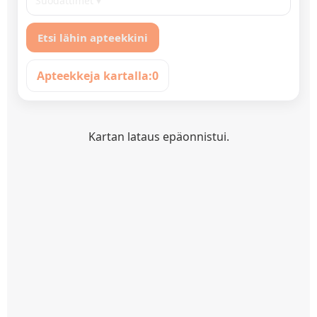
Suodattimet ▾
Etsi lähin apteekkini
Apteekkeja kartalla:
0
Kartan lataus epäonnistui.