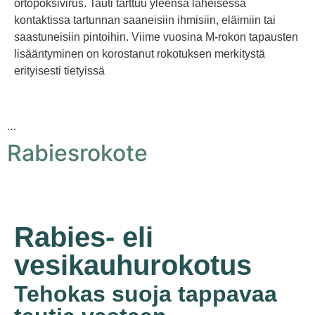
ortopoksivirus. Tauti tarttuu yleensä läheisessä
kontaktissa tartunnan saaneisiin ihmisiin, eläimiin tai
saastuneisiin pintoihin. Viime vuosina M-rokon tapausten
lisääntyminen on korostanut rokotuksen merkitystä
erityisesti tietyissä
…
Rabiesrokote
Rabies- eli
vesikauhurokotus
Tehokas suoja tappavaa