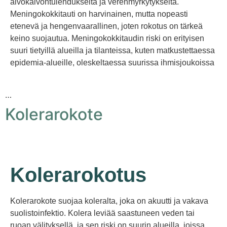
aivokalvontulehdukselta ja verenmyrkytykseltä.
Meningokokkitauti on harvinainen, mutta nopeasti
etenevä ja hengenvaarallinen, joten rokotus on tärkeä
keino suojautua. Meningokokkitaudin riski on erityisen
suuri tietyillä alueilla ja tilanteissa, kuten matkustettaessa
epidemia-alueille, oleskeltaessa suurissa ihmisjoukoissa
…
Kolerarokote
Kolerarokotus
Kolerarokote suojaa koleralta, joka on akuutti ja vakava
suolistoinfektio. Kolera leviää saastuneen veden tai
ruoan välityksellä, ja sen riski on suurin alueilla, joissa