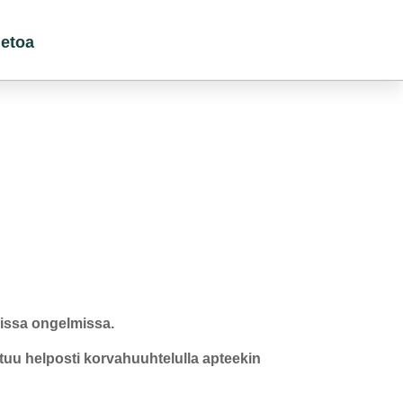
ietoa
missa ongelmissa.
uu helposti korvahuuhtelulla apteekin