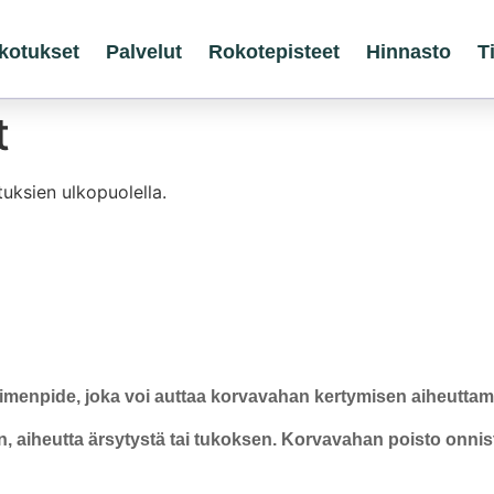
kotukset
Palvelut
Rokotepisteet
Hinnasto
T
t
uksien ulkopuolella.
toimenpide, joka voi auttaa korvavahan kertymisen aiheutta
 aiheutta ärsytystä tai tukoksen.
Korvavahan poisto onnist