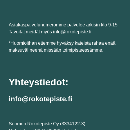
Asiakaspalvelunumeromme palvelee arkisin klo 9-15
Tavoitat meidät myös info@rokotepiste.fi
*Huomioithan ettemme hyväksy käteistä rahaa enää
maksuvälineenä missään toimipisteessämme.
Yhteystiedot:
info@rokotepiste.fi
Suomen Rokotepiste Oy (3334122-3)