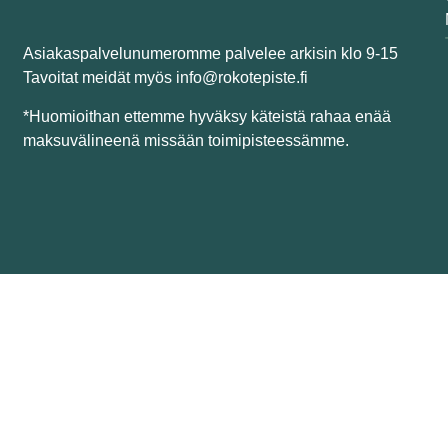
Asiakaspalvelunumeromme palvelee arkisin klo 9-15
Tavoitat meidät myös info@rokotepiste.fi
*Huomioithan ettemme hyväksy käteistä rahaa enää
maksuvälineenä missään toimipisteessämme.