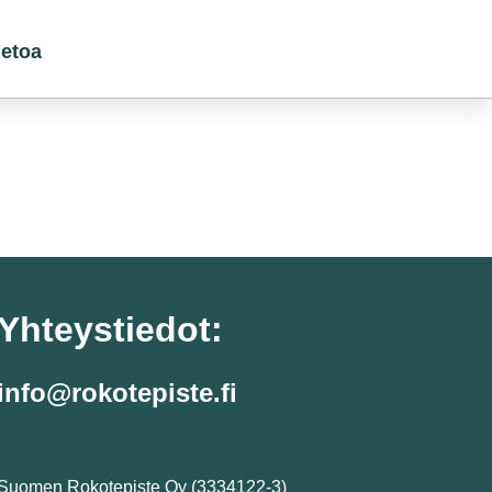
ietoa
Yhteystiedot:
info@rokotepiste.fi
Suomen Rokotepiste Oy (3334122-3)