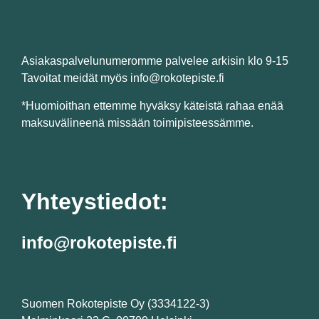
Asiakaspalvelunumeromme palvelee arkisin klo 9-15
Tavoitat meidät myös info@rokotepiste.fi
*Huomioithan ettemme hyväksy käteistä rahaa enää
maksuvälineenä missään toimipisteessämme.
Yhteystiedot:
info@rokotepiste.fi
Suomen Rokotepiste Oy (3334122-3)