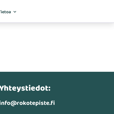
Tietoa
Yhteystiedot:
info@rokotepiste.fi