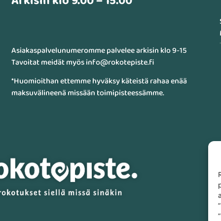
Arkisin klo 9.00 – 15.00
Asiakaspalvelunumeromme palvelee arkisin klo 9-15
Tavoitat meidät myös info@rokotepiste.fi
*Huomioithan ettemme hyväksy käteistä rahaa enää
maksuvälineenä missään toimipisteessämme.