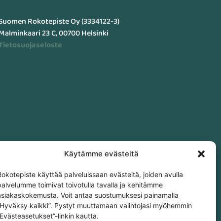
Suomen Rokotepiste Oy (3334122-3)
Malminkaari 23 C, 00700 Helsinki
Tietosuojaseloste
Käytämme evästeitä
Rokotepiste käyttää palveluissaan evästeitä, joiden avulla
palvelumme toimivat toivotulla tavalla ja kehitämme
asiakaskokemusta. Voit antaa suostumuksesi painamalla
”Hyväksy kaikki”. Pystyt muuttamaan valintojasi myöhemmin
”Evästeasetukset”-linkin kautta.