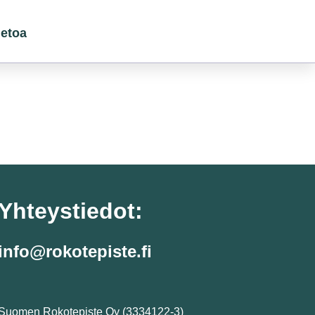
ietoa
Yhteystiedot:
info@rokotepiste.fi
Suomen Rokotepiste Oy (3334122-3)