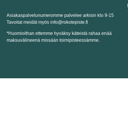
Asiakaspalvelunumeromme palvelee arkisin klo 9-15
Tavoitat meidät myös info@rokotepiste.fi
*Huomioithan ettemme hyväksy käteistä rahaa enää
maksuvälineenä missään toimipisteessämme.