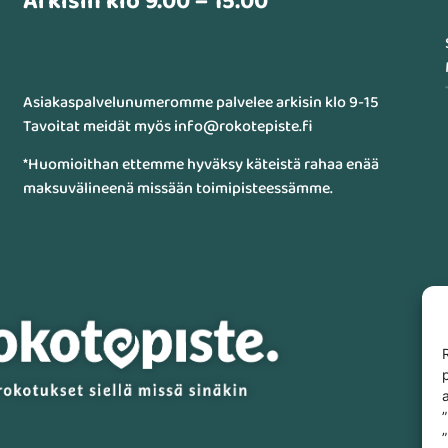
Arkisin klo 9.00 – 15.00
Asiakaspalvelunumeromme palvelee arkisin klo 9-15
Tavoitat meidät myös info@rokotepiste.fi
*Huomioithan ettemme hyväksy käteistä rahaa enää
maksuvälineenä missään toimipisteessämme.