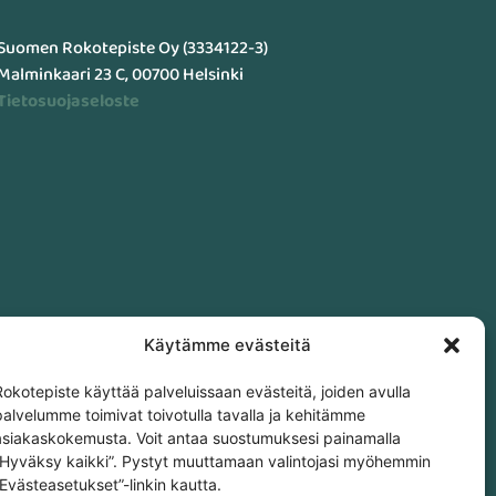
Suomen Rokotepiste Oy (3334122-3)
Malminkaari 23 C, 00700 Helsinki
Tietosuojaseloste
Käytämme evästeitä
Rokotepiste käyttää palveluissaan evästeitä, joiden avulla
palvelumme toimivat toivotulla tavalla ja kehitämme
asiakaskokemusta. Voit antaa suostumuksesi painamalla
”Hyväksy kaikki”. Pystyt muuttamaan valintojasi myöhemmin
”Evästeasetukset”-linkin kautta.