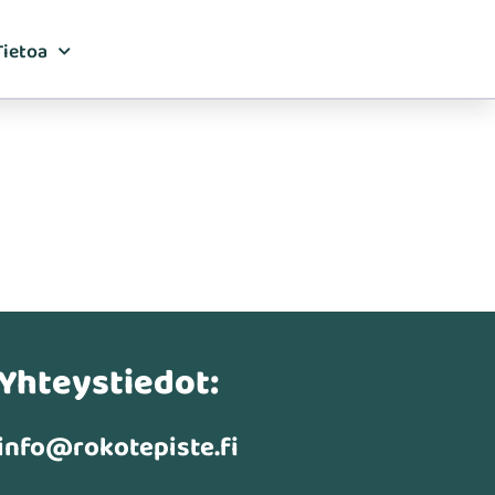
Tietoa
Yhteystiedot:
info@rokotepiste.fi