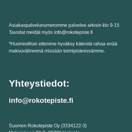
Asiakaspalvelunumeromme palvelee arkisin klo 9-15
Tavoitat meidät myös info@rokotepiste.fi
*Huomioithan ettemme hyväksy käteistä rahaa enää
maksuvälineenä missään toimipisteessämme.
Yhteystiedot:
info@rokotepiste.fi
Suomen Rokotepiste Oy (3334122-3)