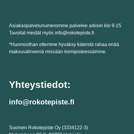
Asiakaspalvelunumeromme palvelee arkisin klo 9-15
Tavoitat meidät myös info@rokotepiste.fi
*Huomioithan ettemme hyväksy käteistä rahaa enää
maksuvälineenä missään toimipisteessämme.
Yhteystiedot:
info@rokotepiste.fi
Suomen Rokotepiste Oy (3334122-3)