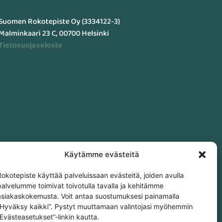
Suomen Rokotepiste Oy (3334122-3)
Malminkaari 23 C, 00700 Helsinki
Tietosuojaseloste
Käytämme evästeitä
Rokotepiste käyttää palveluissaan evästeitä, joiden avulla
palvelumme toimivat toivotulla tavalla ja kehitämme
asiakaskokemusta. Voit antaa suostumuksesi painamalla
”Hyväksy kaikki”. Pystyt muuttamaan valintojasi myöhemmin
”Evästeasetukset”-linkin kautta.