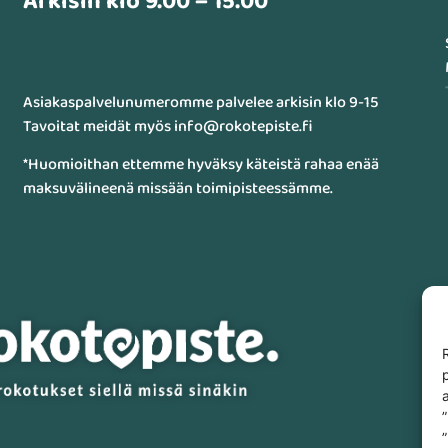
Arkisin klo 9.00 – 15.00
Asiakaspalvelunumeromme palvelee arkisin klo 9-15
Tavoitat meidät myös info@rokotepiste.fi
*Huomioithan ettemme hyväksy käteistä rahaa enää
maksuvälineenä missään toimipisteessämme.