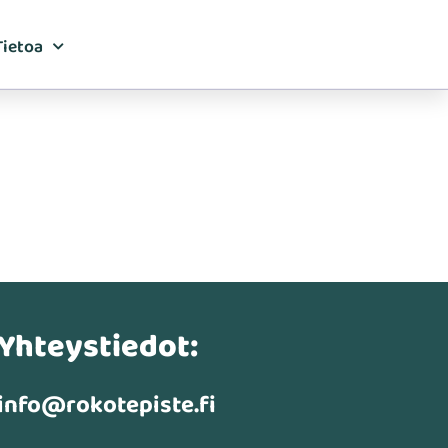
Tietoa
Yhteystiedot:
info@rokotepiste.fi